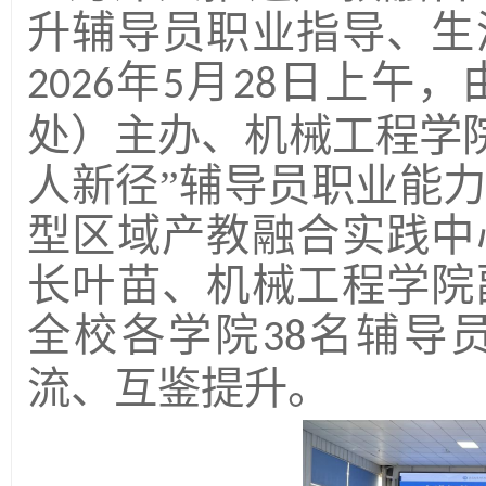
升辅导员职业指导、生
年
月
日上午，
2026
5
28
处）主办、
机械工
程学
人新径
”辅导员职业能
型区域产教融合实践中
长叶苗、机械工程学院
全校
各学院
名
辅导
38
流、
互鉴提升。