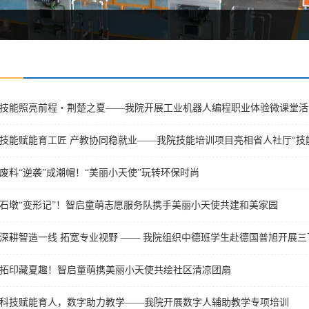
技能照亮前程・荆楚之夏——我院开展工业机器人编程职业体验微课堂活
废料“逆袭”成潮帽！“美丽小天使”玩转环保时尚
石墩“变形记”！智启童萌志愿服务队携手美丽小天使共建和美家园
深耕智造一线 拓宽专业视野 —— 我院组织中德班学生赴德国普旭开展
拓印藏夏趣！智启童萌携美丽小天使共绘社区清凉团扇
科技赋能育人，数字助力教学——我院开展数字人辅助教学专项培训