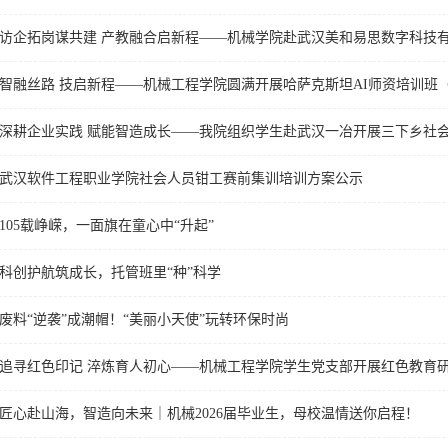
访企拓岗谋共建 产教融合启新程——机械学院赴武汉美和易思数字科技
智融丝路 技启新程——机械工程学院圆满开展哈萨克斯坦AI师资培训班
深耕企业实践 赋能智造成长——我院组织学生赴武汉一冶开展三下乡社
武汉软件工程职业学院社会人员钳工赛前集训培训方案公示
105载峥嵘，一面旗在童心中“升起”
科创护航筑成长，托管班里“种”科学
废料“逆袭”成潮帽！“美丽小天使”玩转环保时尚
追寻红色印记 淬炼育人初心——机械工程学院学生党支部开展红色教育
匠心赴山海，智造向未来｜机械2026届毕业生，母校温情送你启程！