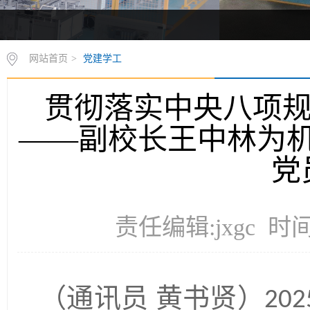
网站首页
>
党建学工
贯彻落实中央八项规
——副校长王中林为
党
责任编辑:jxgc 时间
（通讯员
黄书贤）
202